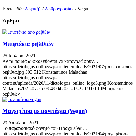
Είστε εδώ:
Αρχική
1
/
Αρθρογραφία
2
/
Vegan
Άρθρα
Μπιφτέκια ρεβιθιών
25 Ιουλίου, 2021
Αν τα παιδιά δυσκολεύονται να καταναλώσουν…
https://dietologos.online/wp-content/uploads/2021/07/μπιφτέκι-απο-
ρεβίθια.jpg
303
512
Konstantinos Malachas
https://dietologos.online/wp-
content/uploads/2020/11/dietologos_online_logo3.png
Konstantinos
Malachas
2021-07-25 09:49:04
2021-07-22 09:00:10
Μπιφτέκια
ρεβιθιών
Μαγειρίτσα με μανιτάρια (Vegan)
29 Απριλίου, 2021
Το παραδοσιακό φαγητό του Πάσχα είναι…
https://dietologos.online/wp-content/uploads/2021/04/μαγειρίτσα-