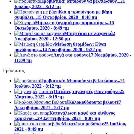
Προβιοτικά: Μπορούν να βελτιώσουν...
21
Ιουλίου, 2022 - 8:12 πμ
Και η προπόνηση με βάρη
συμβάλει...
15 Οκτωβρίου, 2020 - 8:48 πμ
Μήπως η ζυγαριά μας σαμποτάρει...
15
Οκτωβρίου, 2020 - 8:49 πμ
Μπιφτέκια με λαχανικά
2
Νοεμβρίου, 2020 - 12:50 μμ
Μείωση θερμίδων: Είναι
μονόδρομος...
14 Νοεμβρίου, 2020 - 9:22 μμ
Αυγά στο φούρνο
17 Νοεμβρίου, 2020 -
11:09 πμ
Πρόσφατος
Προβιοτικά: Μπορούν να βελτιώσουν...
21
Ιουλίου, 2022 - 8:12 πμ
Πατάτες τηγανητές στον φούρνο
25
Μαρτίου, 2022 - 8:19 πμ
Κολοκυθόσουπα βελουτέ
7
Δεκεμβρίου, 2021 - 5:17 μμ
Κατανάλωση καφέ και κίνδυνος
καρκίνου...
29 Σεπτεμβρίου, 2021 - 8:07 πμ
Μπιφτέκια ρεβιθιών
25 Ιουλίου,
2021 - 9:49 πμ