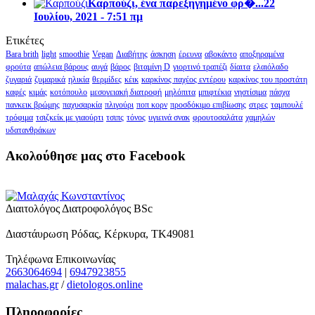
Καρπούζι, ένα παρεξηγημένο φρ�...
22
Ιουλίου, 2021 - 7:51 πμ
Ετικέτες
Bara brith
light
smoothie
Vegan
Διαβήτης
άσκηση
έρευνα
αβοκάντο
αποξηραμένα
φρούτα
απώλεια βάρους
αυγά
βάρος
βιταμίνη D
γιορτινό τραπέζι
δίαιτα
ελαιόλαδο
ζυγαριά
ζυμαρικά
ηλικία
θερμίδες
κέικ
καρκίνος παχέος εντέρου
καρκίνος του προστάτη
καφές
κιμάς
κοτόπουλο
μεσογειακή διατροφή
μηλόπιτα
μπιφτέκια
νηστίσιμα
πάσχα
πανκεικ βρώμης
παχυσαρκία
πλιγούρι
ποπ κορν
προσδόκιμο επιβίωσης
στρες
ταμπουλέ
τρόφιμα
τσιζκείκ με γιαούρτι
τσιπς
τόνος
υγιεινά σνακ
φρουτοσαλάτα
χαμηλών
υδατανθράκων
Ακολούθησε μας στο Facebook
Διαιτολόγος Διατροφολόγος BSc
Διαστάυρωση Ρόδας, Κέρκυρα, ΤΚ49081
Τηλέφωνα Επικοινωνίας
2663064694
|
6947923855
malachas.gr
/
dietologos.online
Πληροφορίες