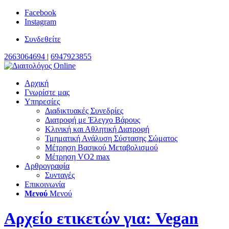
Facebook
Instagram
Συνδεθείτε
2663064694
|
6947923855
Αρχική
Γνωρίστε μας
Yπηρεσίες
Διαδικτυακές Συνεδρίες
Διατροφή με Έλεγχο Βάρους
Κλινική και Αθλητική Διατροφή
Τμηματική Ανάλυση Σύστασης Σώματος
Μέτρηση Βασικού Μεταβολισμού
Μέτρηση VO2 max
Αρθρογραφία
Συνταγές
Επικοινωνία
Μενού
Μενού
Αρχείο ετικετών για: Vegan